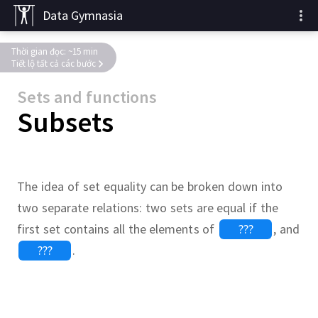
Data Gymnasia
Thời gian đọc: ~15 min
Tiết lộ tất cả các bước
Sets and functions
Subsets
The idea of set equality can be broken down into
two separate relations:
two sets are equal if the
first set contains all the elements of
???
,
and
???
.
,
potato
,
???
,
⊂
.
???
=
.
set)
Continue
Continue
???
???
x
=
y
E
⊂
F
pairs of real-world sets which
 below to put the sets in order
d
is the set of even positive
are sets.
If every element of
F
⊂
E
E
⊂
F