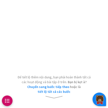
F
⊂
E
t relationship.
that
et is a subset of the one below
lement of
is the set of positive
,
then we say
For example, the
is a
.
a subset of the set of vehicles.
h are one more than an odd
enoted
.
???
.
F
⊂
E
E
=
F
E
⊂
F
E
⊂
F
F
⊂
E
E
=
F
Để tiết lộ thêm nội dung, bạn phải hoàn thành tất cả
các hoạt động và bài tập ở trên.
Bạn bị kẹt à?
Chuyển sang bước tiếp theo
hoặc là
tiết lộ tất cả các bước