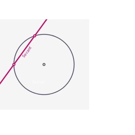
Secant
Sector