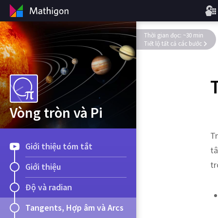
Thời gian đọc: ~30 min
Tiết lộ tất cả các bước
Vòng tròn và Pi
Tr
Giới thiệu tóm tắt
tâ
tr
Giới thiệu
Độ và radian
Tangents, Hợp âm và Arcs