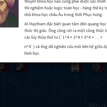
thuyết khoa học nào cũng phải được xác minh
Somerville
Abel
Dedekind
Kovalevskaya
Cox
thí nghiệm hoặc logic toán học - hàng thế kỷ t
nhà khoa học châu Âu trong thời Phục hưng.
Cauchy
Jacobi
Riemann
Russell
Escher
Al-Haytham đặc biệt quan tâm đến quang học
thức thị giác. Ông cũng rút ra một công thức t
i
Germain
Bolyai
Nightingale
Lie
Peano
Hardy
Shann
các lũy thừa thứ tư (`1^4 + 2^4 + 3^4 + … +
g
De Morgan
Cantor
n^4`) và ông đã nghiên cứu mối liên hệ giữa đạ
hình học.
Möbius
Galois
Poincaré
Babbage
Sylvester
Noether
Gö
Mod