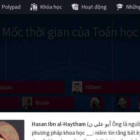
Polypad
Khóa học
Hoạt động
Những
Mốc thời gian của Toán học
Gauss
Lobachevsky
Lovelace
Hilbert
Ramanujan
We
Boole
Einstein
von
Hamilton
Cayley
Kol
Hasan Ibn al-Haytham
(أبو علي ن Ông là người đề xuất
phương pháp khoa học __: niềm tin rằng bất k
ier
Carroll
Cartw