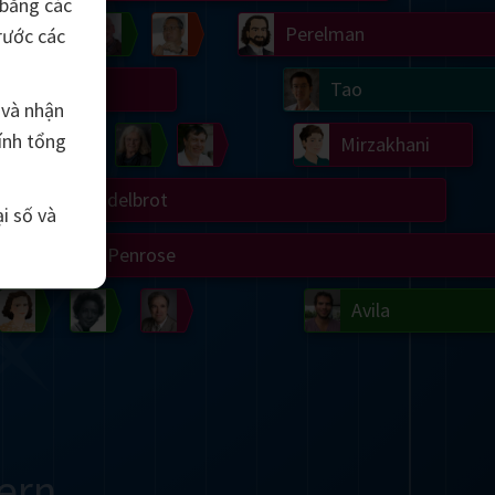
 bằng các
Chern
Wilkins
Langlands
Yau
Perelman
rước các
Turing
Tao
 và nhận
ính tổng
on
Gardner
Serre
Uhlenbeck
Bourgain
Mirzakhani
Mandelbrot
i số và
Blackwell
Penrose
del
Robinson
Easley
Matiyasevich
Avila
ern