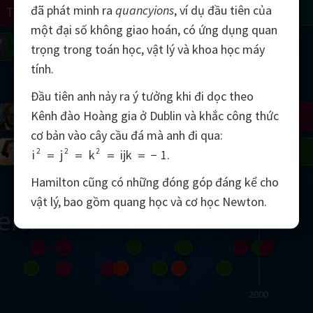
đã phát minh ra
quancyions
, ví dụ đầu tiên của
Turing
Tao
một đại số không giao hoán, có ứng dụng quan
on
Gardner
Serre
Uhlenbeck
Bourgain
Mirzakhani
trọng trong toán học, vật lý và khoa học máy
tính.
Mandelbrot
Đầu tiên anh nảy ra ý tưởng khi đi dọc theo
Kênh đào Hoàng gia ở Dublin và khắc công thức
Blackwell
Penrose
cơ bản vào cây cầu đá mà anh đi qua:
del
Robinson
Easley
Matiyasevich
Avila
2
2
2
i
=
j
=
k
=
ijk
=
−
1
.
Hamilton cũng có những đóng góp đáng kể cho
vật lý, bao gồm quang học và cơ học Newton.
ern
2000