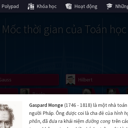
Polypad
Khóa học
Hoạt động
Những
Mốc thời gian của Toán học
Gauss
Lobachevsky
Lovelace
Hilbert
Ramanujan
We
Boole
Einstein
von
Gaspard Monge
(1746 - 1818) là một nhà toán
Hamilton
Cayley
Kol
người Pháp. Ông được coi là cha đẻ của
hình họ
phân
, đã đưa ra khái niệm
đường cong
trên cá
ier
Carroll
Cartw