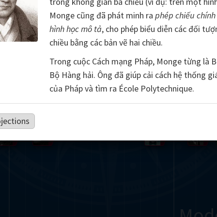
trong không gian ba chiều (ví dụ: trên một hình
Somerville
Abel
Dedekind
Kovalevskaya
Cox
Monge cũng đã phát minh ra
phép chiếu chính
hình học mô tả
, cho phép biểu diễn các đối tượ
Cauchy
Jacobi
Riemann
Russell
Escher
chiều bằng các bản vẽ hai chiều.
Trong cuộc Cách mạng Pháp, Monge từng là B
i
Germain
Bolyai
Nightingale
Lie
Peano
Hardy
Shann
Bộ Hàng hải. Ông đã giúp cải cách hệ thống gi
g
De Morgan
Cantor
của Pháp và tìm ra École Polytechnique.
Möbius
Galois
Poincaré
jections
Babbage
Sylvester
Noether
Gö
Mod