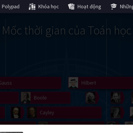
Polypad
Khóa học
Hoạt động
Những
Mốc thời gian của Toán học
Gauss
Lobachevsky
Lovelace
Hilbert
Ramanujan
We
Boole
Einstein
von
Hamilton
Cayley
Kol
ier
Carroll
Cartw