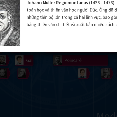
Johann Müller Regiomontanus
(1436 - 1476) 
Somerville
Abel
Dedekind
Kovalevskaya
Cox
toán học và thiên văn học người Đức. Ông đã 
những tiến bộ lớn trong cả hai lĩnh vực, bao g
Cauchy
Jacobi
Riemann
Russell
Escher
bảng thiên văn chi tiết và xuất bản nhiều sách 
i
Germain
Bolyai
Nightingale
Lie
Peano
Hardy
Shann
g
De Morgan
Cantor
Möbius
Galois
Poincaré
Babbage
Sylvester
Noether
Gö
Mod