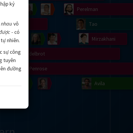
thập kỷ
Chern
Wilkins
Langlands
Yau
Perelman
c nhau
vô
Turing
Tao
được
- có
on
Gardner
Serre
Uhlenbeck
Bourgain
Mirzakhani
 tự nhiên.
ợc sự công
Mandelbrot
g tuyên
hiên đường
Blackwell
Penrose
del
Robinson
Easley
Matiyasevich
Avila
ern