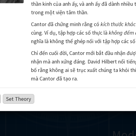
thần kinh của anh ấy, và anh ấy đã dành nhiều 
Somerville
Abel
Dedekind
Kovalevskaya
Cox
trong một viện tâm thần.
Cantor đã chứng minh rằng có
kích thước khá
Cauchy
Jacobi
Riemann
Russell
Escher
cùng. Ví dụ, tập hợp các số thực là
không đếm 
i
Germain
Bolyai
Nightingale
Lie
Peano
Hardy
Shann
nghĩa là không thể ghép nối với tập hợp các số
Chỉ đến cuối đời, Cantor mới bắt đầu nhận đư
g
De Morgan
Cantor
nhận mà anh xứng đáng. David Hilbert nổi tiến
bố rằng không ai sẽ trục xuất chúng ta khỏi t
Möbius
Galois
Poincaré
mà Cantor đã tạo ra.
Babbage
Sylvester
Noether
Gö
Set Theory
Mod