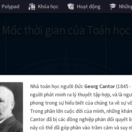
Polypad
Khóa học
Hoạt động
Những
Mốc thời gian của Toán học
Gauss
Lobachevsky
Lovelace
Hilbert
Ramanujan
We
Nhà toán học người Đức
Georg Cantor
(1845 -
người phát minh ra lý thuyết tập hợp, và là ngư
Boole
Einstein
von
phong trong sự hiểu biết của chúng ta về sự vô
Trong phần lớn cuộc đời của mình, những khá
Hamilton
Cayley
Kol
Cantor đã bị các đồng nghiệp phản đối quyết li
ier
Carroll
Cartw
này có thể đã góp phần vào trầm cảm và suy 