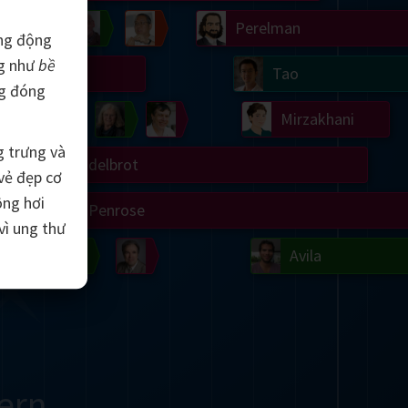
Chern
Wilkins
Langlands
Yau
Perelman
ống động
ng như
bề
Turing
Tao
ng đóng
on
Gardner
Serre
Uhlenbeck
Bourgain
Mirzakhani
g trưng và
Mandelbrot
 vẻ đẹp cơ
ông hơi
Blackwell
Penrose
vì ung thư
del
Robinson
Easley
Matiyasevich
Avila
ern