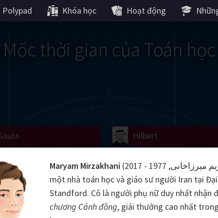
Polypad
Khóa học
Hoạt động
Những
Mốc thời gian của Toán học
Gauss
Lobachevsky
Lovelace
Hilbert
Ramanujan
We
Boole
Einstein
von
Maryam Mirzakhani
(مریم میرزاخانی, 1977 - 2017) là
một nhà toán học và giáo sư người Iran tại Đại
Hamilton
Cayley
Kol
Standford. Cô là người phụ nữ duy nhất nhận
chương Cánh đồng
, giải thưởng cao nhất tron
ier
Carroll
Cartw