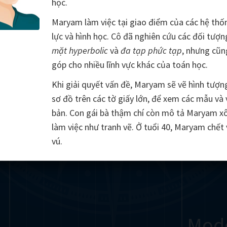
học.
Somerville
Abel
Dedekind
Kovalevskaya
Cox
Maryam làm việc tại giao điểm của các hệ th
lực và hình học. Cô đã nghiên cứu các đối tượ
Cauchy
Jacobi
Riemann
Russell
Escher
mặt hyperbolic
và
đa tạp phức tạp
, nhưng cũ
góp cho nhiều lĩnh vực khác của toán học.
i
Germain
Bolyai
Nightingale
Lie
Peano
Hardy
Shann
Khi giải quyết vấn đề, Maryam sẽ vẽ hình tượn
g
De Morgan
Cantor
sơ đồ trên các tờ giấy lớn, để xem các mẫu và
bản. Con gái bà thậm chí còn mô tả Maryam x
Möbius
Galois
Poincaré
làm việc như tranh vẽ. Ở tuổi 40, Maryam chết 
vú.
Babbage
Sylvester
Noether
Gö
Mod